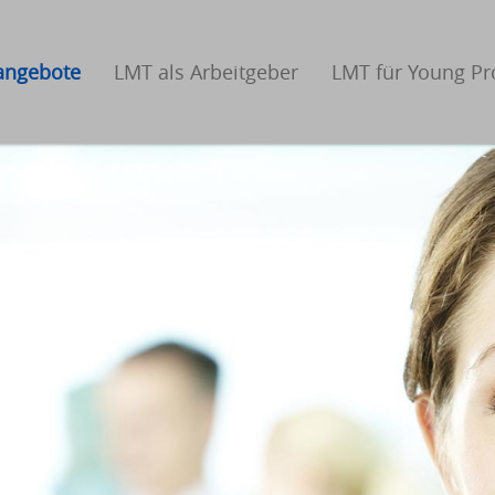
nangebote
LMT als Arbeitgeber
LMT für Young Pr