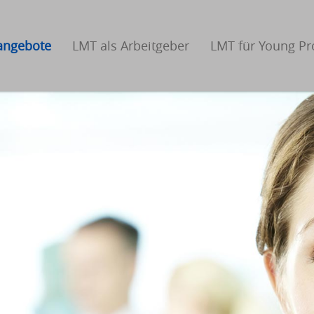
nangebote
LMT als Arbeitgeber
LMT für Young Pr