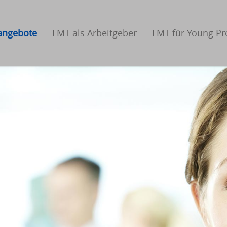
nangebote
LMT als Arbeitgeber
LMT für Young Pr