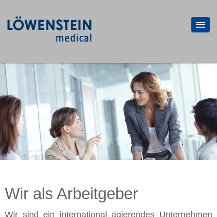
Wir als Arbeitgeber
Wir sind ein in­ter­na­tio­nal agie­ren­des Un­ter­neh­men