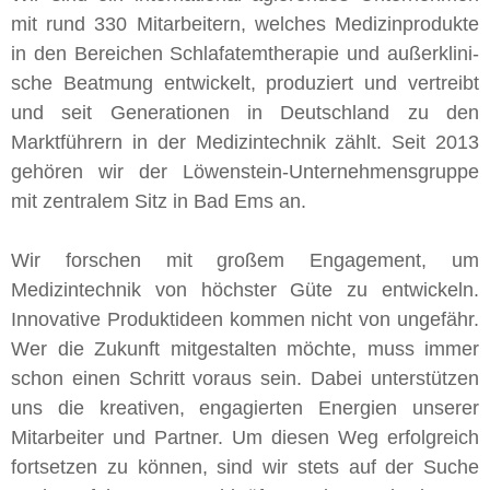
mit rund 330 Mit­ar­bei­tern, wel­ches Me­di­zin­pro­duk­te
in den Be­rei­chen Schlaf­atem­the­ra­pie und au­ßer­kli­ni­
sche Be­at­mung ent­wick­elt, pro­du­ziert und ver­treibt
und seit Generationen in Deutschland zu den
Marktführern in der Medizintechnik zählt. Seit 2013
ge­hö­ren wir der Lö­wen­stein-Un­ter­neh­mens­grup­pe
mit zen­tra­lem Sitz in Bad Ems an.
Wir forschen mit großem Engagement, um
Medizintechnik von höchster Güte zu entwickeln.
Innovative Produktideen kommen nicht von ungefähr.
Wer die Zukunft mitgestalten möchte, muss immer
schon einen Schritt voraus sein. Dabei unterstützen
uns die kreativen, engagierten Energien unserer
Mitarbeiter und Partner. Um diesen Weg erfolgreich
fortsetzen zu können, sind wir stets auf der Suche