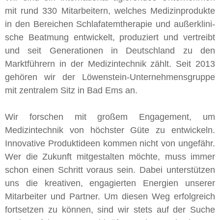
mit rund 330 Mit­ar­bei­tern, wel­ches Me­di­zin­pro­duk­te
in den Be­rei­chen Schlaf­atem­the­ra­pie und au­ßer­kli­ni­
sche Be­at­mung ent­wick­elt, pro­du­ziert und ver­treibt
und seit Generationen in Deutschland zu den
Marktführern in der Medizintechnik zählt. Seit 2013
ge­hö­ren wir der Lö­wen­stein-Un­ter­neh­mens­grup­pe
mit zen­tra­lem Sitz in Bad Ems an.
Wir forschen mit großem Engagement, um
Medizintechnik von höchster Güte zu entwickeln.
Innovative Produktideen kommen nicht von ungefähr.
Wer die Zukunft mitgestalten möchte, muss immer
schon einen Schritt voraus sein. Dabei unterstützen
uns die kreativen, engagierten Energien unserer
Mitarbeiter und Partner. Um diesen Weg erfolgreich
fortsetzen zu können, sind wir stets auf der Suche