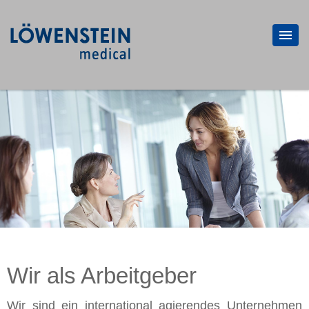
Wir als Arbeitgeber
Wir sind ein in­ter­na­tio­nal agie­ren­des Un­ter­neh­men