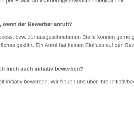
en per E-Mail an
karriere@loewensteinmedical.de
.
, wenn der Bewerber anruft?
ess, bzw. zur ausgeschriebenen Stelle können gerne ge
ches geklärt. Ein Anruf hat keinen Einfluss auf den B
ich mich auch initiativ bewerben?
it initiativ bewerben. Wir freuen uns über Ihre Initiati